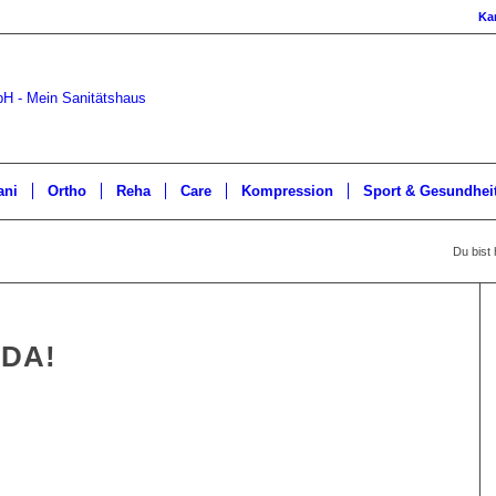
Kar
ani
Ortho
Reha
Care
Kompression
Sport & Gesundhei
Du bist 
 DA!