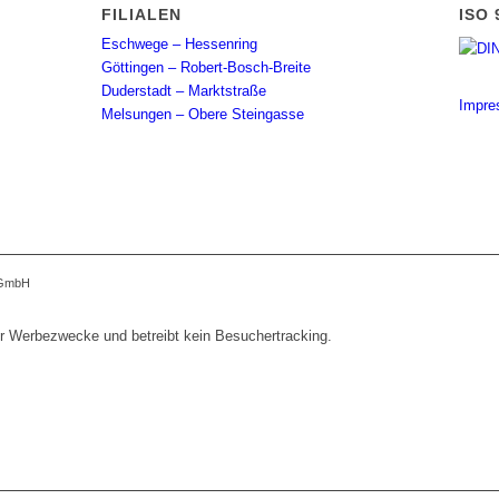
FILIALEN
ISO 
Eschwege – Hessenring
Göttingen – Robert-Bosch-Breite
Duderstadt – Marktstraße
Impre
Melsungen – Obere Steingasse
g GmbH
ür Werbezwecke und betreibt kein Besuchertracking.